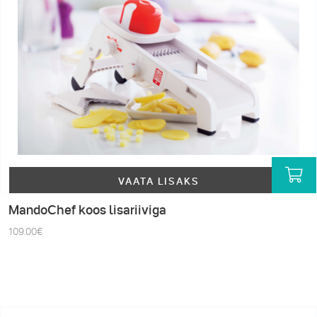
VAATA LISAKS
MandoChef koos lisariiviga
109.00
€