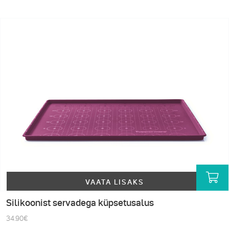
VAATA LISAKS
Silikoonist servadega küpsetusalus
34.90
€