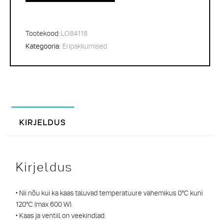
Tootekood:
LO84118
Kategooria:
Eripakkumised
KIRJELDUS
Kirjeldus
• Nii nõu kui ka kaas taluvad temperatuure vahemikus 0°C kuni
120°C (max 600 W).
• Kaas ja ventiil on veekindlad.