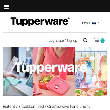
Eesti
Logi sisse / Signup
0
Esileht
/
Eripakkumised
/ Crystalwave kandiline 1l