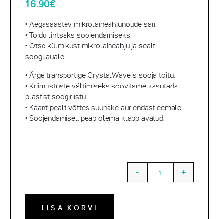
16.90
€
• Aegasäästev mikrolaineahjunõude sari.
• Toidu lihtsaks soojendamiseks.
• Otse külmikust mikrolaineahju ja sealt
söögilauale.
• Ärge transportige CrystalWave’is sooja toitu.
• Kriimustuste vältimiseks soovitame kasutada
plastist söögiriistu.
• Kaant pealt võttes suunake aur endast eemale.
• Soojendamisel, peab olema klapp avatud.
-
+
Quantity
LISA KORVI