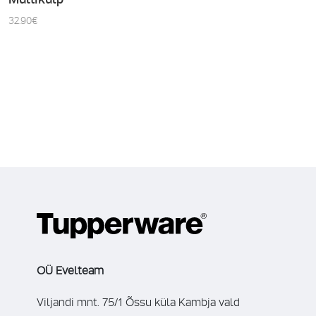
32.90
€
OÜ Evelteam
Viljandi mnt. 75/1 Õssu küla Kambja vald