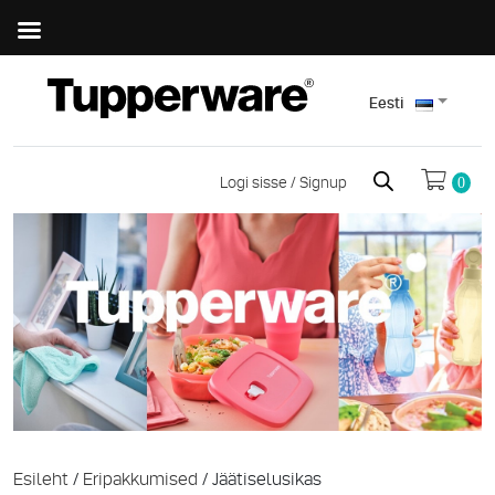
Eesti
Logi sisse / Signup
0
Esileht
/
Eripakkumised
/ Jäätiselusikas