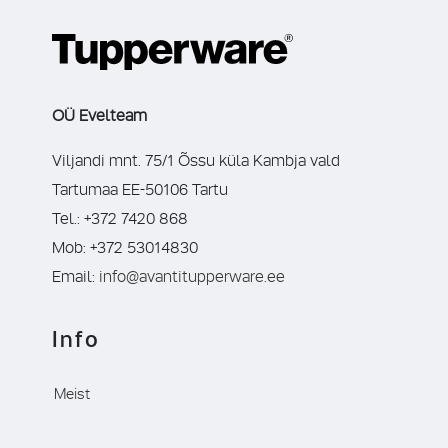
OÜ Evelteam
Viljandi mnt. 75/1 Õssu küla Kambja vald
Tartumaa EE-50106 Tartu
Tel.: +372 7420 868
Mob: +372 53014830
Email:
info@avantitupperware.ee
Info
Meist