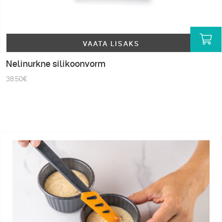
VAATA LISAKS
Nelinurkne silikoonvorm
38.50
€