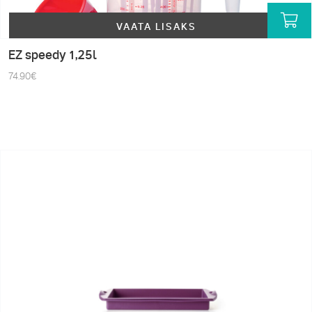
VAATA LISAKS
EZ speedy 1,25l
74.90
€