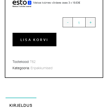
Maksa kolmes võrdses osas 3 x 16.63€
-
+
Quantity
LISA KORVI
Tootekood:
T62
Kategooria:
Eripakkumised
KIRJELDUS