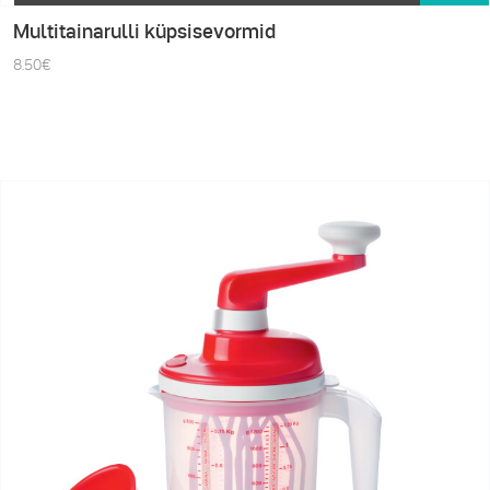
Multitainarulli küpsisevormid
8.50
€