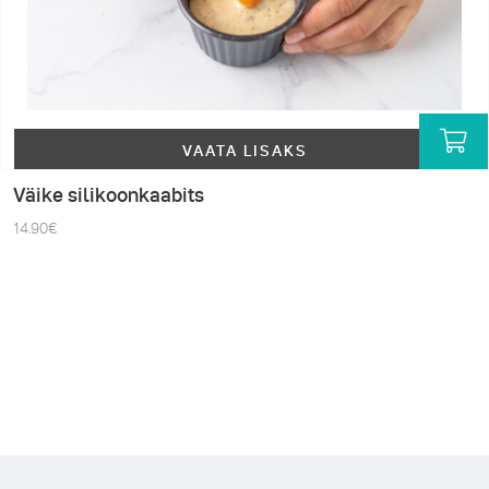
VAATA LISAKS
Väike silikoonkaabits
14.90
€