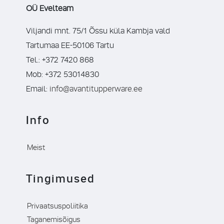
OÜ Evelteam
Viljandi mnt. 75/1 Õssu küla Kambja vald
Tartumaa EE-50106 Tartu
Tel.: +372 7420 868
Mob: +372 53014830
Email:
info@avantitupperware.ee
Info
Meist
Tingimused
Privaatsuspoliitika
Taganemisõigus