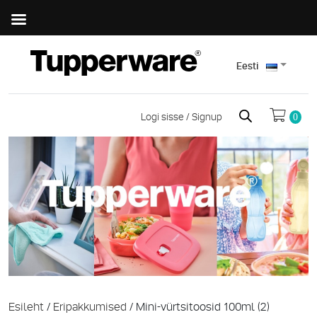
Eesti
Logi sisse / Signup
0
Esileht
/
Eripakkumised
/ Mini-vürtsitoosid 100ml (2)