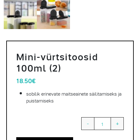
Mini-vürtsitoosid
100ml (2)
18.50
€
sobilik erinevate maitseainete säilitamiseks ja
puistamiseks
-
+
Quantity