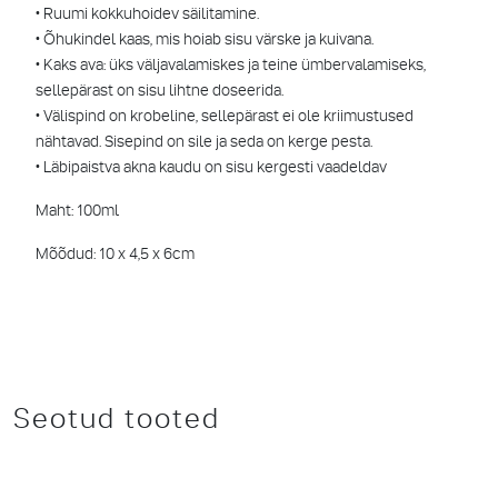
• Ruumi kokkuhoidev säilitamine.
• Õhukindel kaas, mis hoiab sisu värske ja kuivana.
• Kaks ava: üks väljavalamiskes ja teine ümbervalamiseks,
sellepärast on sisu lihtne doseerida.
• Välispind on krobeline, sellepärast ei ole kriimustused
nähtavad. Sisepind on sile ja seda on kerge pesta.
• Läbipaistva akna kaudu on sisu kergesti vaadeldav
Maht: 100ml
Mõõdud: 10 x 4,5 x 6cm
Seotud tooted