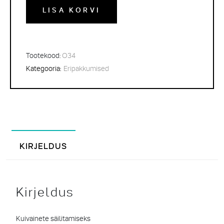
LISA KORVI
Tootekood:
O34
Kategooria:
Eripakkumised
KIRJELDUS
Kirjeldus
Kuivainete säilitamiseks