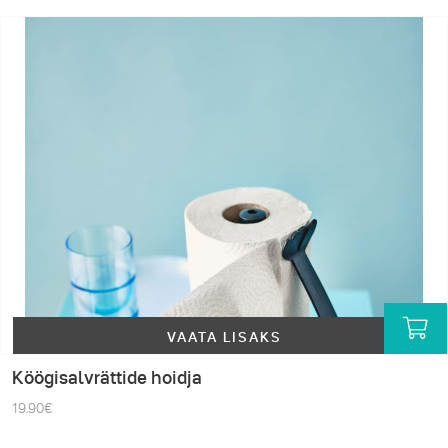
VAATA LISAKS
Köögisalvrättide hoidja
19.90
€