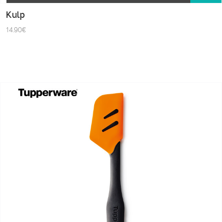
Kulp
14.90
€