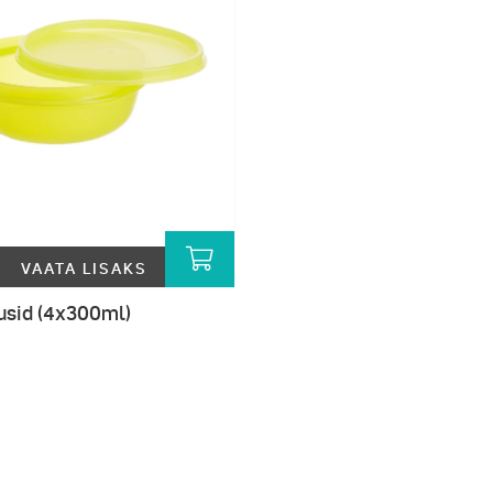
VAATA LISAKS
usid (4x300ml)