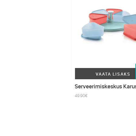
VAATA LISAKS
Serveerimiskeskus Karu
49.90
€