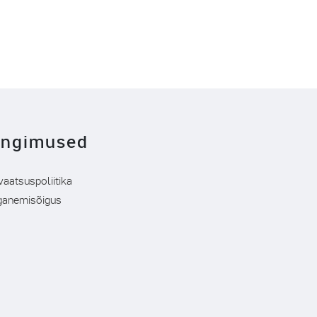
ingimused
vaatsuspoliitika
ganemisõigus