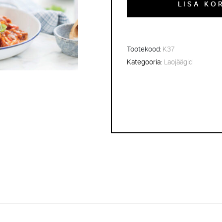
LISA KO
Tootekood:
K37
Kategooria:
Laojäägid