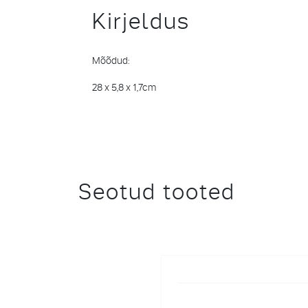
Kirjeldus
Mõõdud:
28 x 5,8 x 1,7cm
Seotud tooted