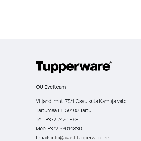
OÜ Evelteam
Viljandi mnt. 75/1 Õssu küla Kambja vald
Tartumaa EE-50106 Tartu
Tel.: +372 7420 868
Mob: +372 53014830
Email:
info@avantitupperware.ee