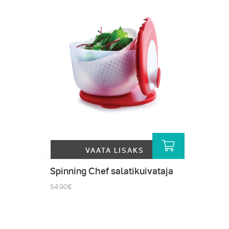
VAATA LISAKS
Spinning Chef salatikuivataja
54.90
€